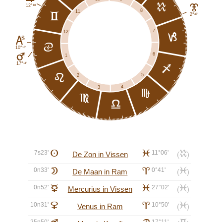
k
18'
12°
J
8
11
c
33'
2°
7
12
j
K
d
13'
10°
6
E
1
11'
17°
i
5
e
2
4
3
h
f
g
7s23'
A
l
11°06'
k
De Zon in Vissen
(
)
0n33'
B
a
0°41'
l
De Maan in Ram
(
)
0n52'
C
l
27°02'
l
Mercurius in Vissen
(
)
10n31'
D
a
10°50'
l
Venus in Ram
(
)
25n50'
17°11'