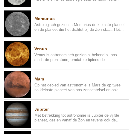
spiegel voor en is...
Mercurius
Astrologisch gezien is Mercurius de kleinste planeet
en de planeet die het dichtst bij de Zon staat. Het
beweegt zeer...
Venus
Venus is astronomisch gezien al bekend bij ons
sinds de prehistorie, omdat ze tijdens de
zonsondergang met het blote ...
Mars
Op het gebied van astronomie is Mars de op twee
na kleinste planeet van ons zonnestelsel en ook de
laatste van de zog...
Jupiter
Met betrekking tot astronomie is Jupiter de vijfde
planeet, gezien vanaf de Zon en tevens ook de
grootste planeet. He...