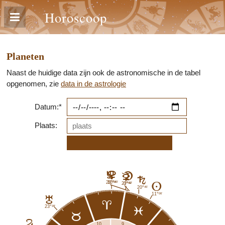
Horoscoop
Planeten
Naast de huidige data zijn ook de astronomische in de tabel
opgenomen, zie
data in de astrologie
Datum:*
Plaats:
I
D
B
C
G
54'
50'
28°
10°
02'
27°
41'
A
0°
45'
20°
06'
11°
H
a
39'
23°
l
b
F
9
10