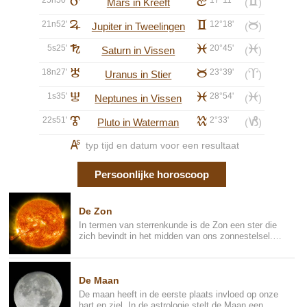
E
d
c
Mars in Kreeft
(
)
21n52'
F
c
12°18'
b
Jupiter in Tweelingen
(
)
5s25'
G
l
20°45'
l
Saturn in Vissen
(
)
18n27'
H
b
23°39'
a
Uranus in Stier
(
)
1s35'
I
l
28°54'
l
Neptunes in Vissen
(
)
22s51'
J
k
2°33'
j
Pluto in Waterman
(
)
K
typ tijd en datum voor een resultaat
Persoonlijke horoscoop
De Zon
In termen van sterrenkunde is de Zon een ster die
zich bevindt in het midden van ons zonnestelsel.
Het maakt het leve...
De Maan
De maan heeft in de eerste plaats invloed op onze
hart en ziel. In de astrologie stelt de Maan een