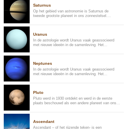
Saturnus
Op het gebied van astronomie is Saturnus de
tweede grootste planeet in ons zonnestelsel.
Dankzij de ringen wordt het ...
Uranus
In de astrologie wordt Uranus vaak geassocieerd
met nieuwe ideeën in de samenleving. Het
symboliseert ontdekkingen, u...
Neptunes
In de astrologie wordt Uranus vaak geassocieerd
met nieuwe ideeën in de samenleving. Het
symboliseert ontdekkingen, u...
Pluto
Pluto werd in 1930 ontdekt en werd in de eerste
plaats beschouwd als een andere planeet van ons
zonnestelsel, maar ui...
Ascendant
Ascendant – of het rijzende teken- is een