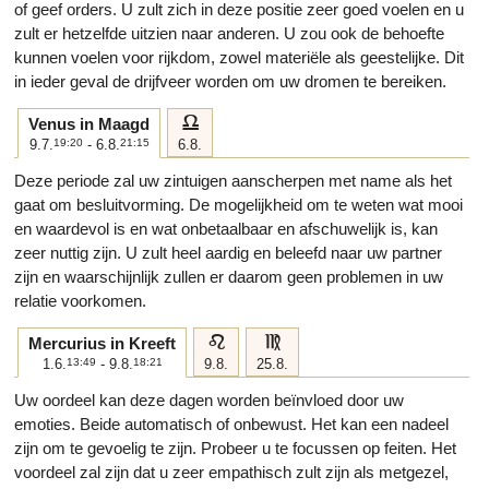
of geef orders. U zult zich in deze positie zeer goed voelen en u
zult er hetzelfde uitzien naar anderen. U zou ook de behoefte
kunnen voelen voor rijkdom, zowel materiële als geestelijke. Dit
in ieder geval de drijfveer worden om uw dromen te bereiken.
g
Venus in Maagd
9.7.
19:20
- 6.8.
21:15
6.8.
Deze periode zal uw zintuigen aanscherpen met name als het
gaat om besluitvorming. De mogelijkheid om te weten wat mooi
en waardevol is en wat onbetaalbaar en afschuwelijk is, kan
zeer nuttig zijn. U zult heel aardig en beleefd naar uw partner
zijn en waarschijnlijk zullen er daarom geen problemen in uw
relatie voorkomen.
e
f
Mercurius in Kreeft
1.6.
13:49
- 9.8.
18:21
9.8.
25.8.
Uw oordeel kan deze dagen worden beïnvloed door uw
emoties. Beide automatisch of onbewust. Het kan een nadeel
zijn om te gevoelig te zijn. Probeer u te focussen op feiten. Het
voordeel zal zijn dat u zeer empathisch zult zijn als metgezel,