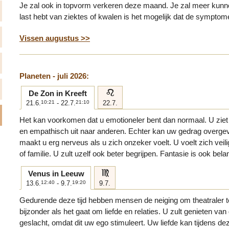
Je zal ook in topvorm verkeren deze maand. Je zal meer kunne
last hebt van ziektes of kwalen is het mogelijk dat de symptom
Vissen augustus >>
Planeten - juli 2026:
e
De Zon in Kreeft
21.6.
10:21
- 22.7.
21:10
22.7.
Het kan voorkomen dat u emotioneler bent dan normaal. U ziet e
en empathisch uit naar anderen. Echter kan uw gedrag overgevo
maakt u erg nerveus als u zich onzeker voelt. U voelt zich veilig
of familie. U zult uzelf ook beter begrijpen. Fantasie is ook bela
f
Venus in Leeuw
13.6.
12:40
- 9.7.
19:20
9.7.
Gedurende deze tijd hebben mensen de neiging om theatraler t
bijzonder als het gaat om liefde en relaties. U zult genieten v
geslacht, omdat dit uw ego stimuleert. Uw liefde kan tijdens dez