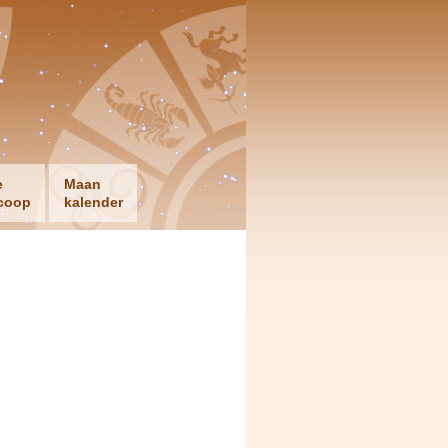
e
Maan
coop
kalender