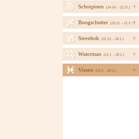
h
+
Schorpioen
(24.10. - 22.11.)
i
+
Boogschutter
(23.11. - 21.12.)
j
+
Steenbok
(22.12. - 20.1.)
k
+
Waterman
(21.1. - 20.2.)
l
+
Vissen
(21.2. - 20.3.)