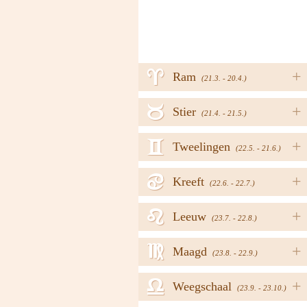
a
+
Ram
(21.3. - 20.4.)
b
+
Stier
(21.4. - 21.5.)
c
+
Tweelingen
(22.5. - 21.6.)
d
+
Kreeft
(22.6. - 22.7.)
e
+
Leeuw
(23.7. - 22.8.)
f
+
Maagd
(23.8. - 22.9.)
g
+
Weegschaal
(23.9. - 23.10.)