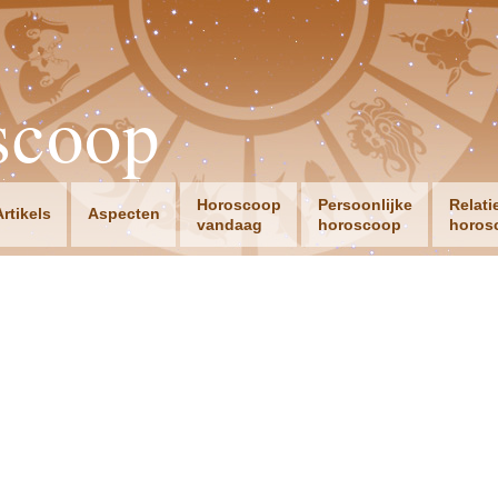
scoop
Horoscoop
Persoonlijke
Relati
Artikels
Aspecten
vandaag
horoscoop
horos