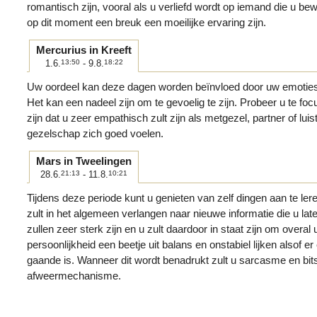
romantisch zijn, vooral als u verliefd wordt op iemand die u b
op dit moment een breuk een moeilijke ervaring zijn.
Mercurius in Kreeft
1.6.
13:50
- 9.8.
18:22
Uw oordeel kan deze dagen worden beïnvloed door uw emoties
Het kan een nadeel zijn om te gevoelig te zijn. Probeer u te foc
zijn dat u zeer empathisch zult zijn als metgezel, partner of lu
gezelschap zich goed voelen.
Mars in Tweelingen
28.6.
21:13
- 11.8.
10:21
Tijdens deze periode kunt u genieten van zelf dingen aan te lere
zult in het algemeen verlangen naar nieuwe informatie die u la
zullen zeer sterk zijn en u zult daardoor in staat zijn om overa
persoonlijkheid een beetje uit balans en onstabiel lijken alsof er 
gaande is. Wanneer dit wordt benadrukt zult u sarcasme en bit
afweermechanisme.