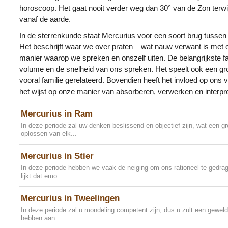
horoscoop. Het gaat nooit verder weg dan 30° van de Zon terw
vanaf de aarde.
In de sterrenkunde staat Mercurius voor een soort brug tussen
Het beschrijft waar we over praten – wat nauw verwant is met
manier waarop we spreken en onszelf uiten. De belangrijkste fac
volume en de snelheid van ons spreken. Het speelt ook een grot
vooral familie gerelateerd. Bovendien heeft het invloed op ons 
het wijst op onze manier van absorberen, verwerken en interpre
Mercurius in Ram
In deze periode zal uw denken beslissend en objectief zijn, wat een gro
oplossen van elk...
Mercurius in Stier
In deze periode hebben we vaak de neiging om ons rationeel te gedrag
lijkt dat emo...
Mercurius in Tweelingen
In deze periode zal u mondeling competent zijn, dus u zult een geweld
hebben aan ...