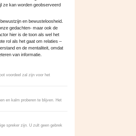
ijl ze kan worden geobserveerd
 bewustzijn en bewusteloosheid.
 onze gedachten- maar ook de
tor hier is de toon als wel het
e rol als het gaat om relaties –
verstand en de mentaliteit, omdat
teren van informatie.
ot voordeel zal zijn voor het
en en kalm proberen te blijven. Het
ige spreker zijn. U zult geen gebrek