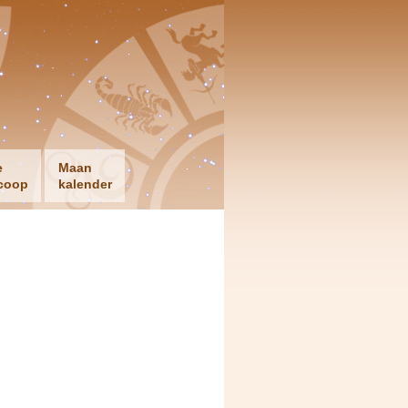
e
Maan
coop
kalender