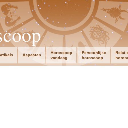
scoop
Horoscoop
Persoonlijke
Relati
Artikels
Aspecten
vandaag
horoscoop
horos