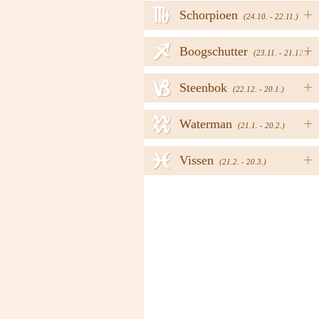
h
+
Schorpioen
(24.10. - 22.11.)
i
+
Boogschutter
(23.11. - 21.12.)
j
+
Steenbok
(22.12. - 20.1.)
k
+
Waterman
(21.1. - 20.2.)
l
+
Vissen
(21.2. - 20.3.)