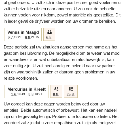
of geef orders. U zult zich in deze positie zeer goed voelen en u
zult er hetzelfde uitzien naar anderen. U zou ook de behoefte
kunnen voelen voor rijkdom, zowel materiële als geestelijke. Dit
in ieder geval de drijfveer worden om uw dromen te bereiken.
g
Venus in Maagd
9.7.
19:20
- 6.8.
21:15
6.8.
Deze periode zal uw zintuigen aanscherpen met name als het
gaat om besluitvorming. De mogelijkheid om te weten wat mooi
en waardevol is en wat onbetaalbaar en afschuwelijk is, kan
zeer nuttig zijn. U zult heel aardig en beleefd naar uw partner
zijn en waarschijnlijk zullen er daarom geen problemen in uw
relatie voorkomen.
e
f
Mercurius in Kreeft
1.6.
13:49
- 9.8.
18:21
9.8.
25.8.
Uw oordeel kan deze dagen worden beïnvloed door uw
emoties. Beide automatisch of onbewust. Het kan een nadeel
zijn om te gevoelig te zijn. Probeer u te focussen op feiten. Het
voordeel zal zijn dat u zeer empathisch zult zijn als metgezel,