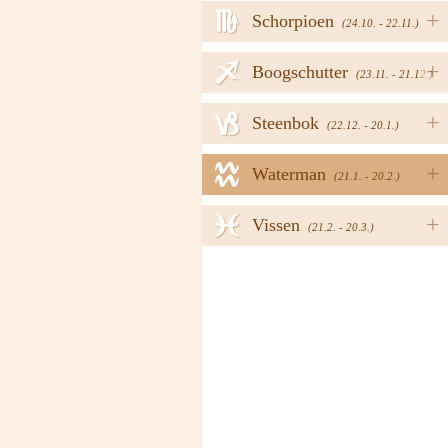
h
+
Schorpioen
(24.10. - 22.11.)
i
+
Boogschutter
(23.11. - 21.12.)
j
+
Steenbok
(22.12. - 20.1.)
k
+
Waterman
(21.1. - 20.2.)
l
+
Vissen
(21.2. - 20.3.)