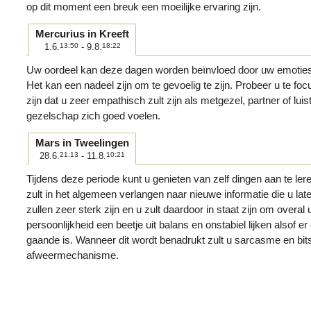
op dit moment een breuk een moeilijke ervaring zijn.
Mercurius in Kreeft
1.6.
13:50
- 9.8.
18:22
Uw oordeel kan deze dagen worden beïnvloed door uw emoties
Het kan een nadeel zijn om te gevoelig te zijn. Probeer u te foc
zijn dat u zeer empathisch zult zijn als metgezel, partner of lu
gezelschap zich goed voelen.
Mars in Tweelingen
28.6.
21:13
- 11.8.
10:21
Tijdens deze periode kunt u genieten van zelf dingen aan te lere
zult in het algemeen verlangen naar nieuwe informatie die u la
zullen zeer sterk zijn en u zult daardoor in staat zijn om overa
persoonlijkheid een beetje uit balans en onstabiel lijken alsof er 
gaande is. Wanneer dit wordt benadrukt zult u sarcasme en bit
afweermechanisme.