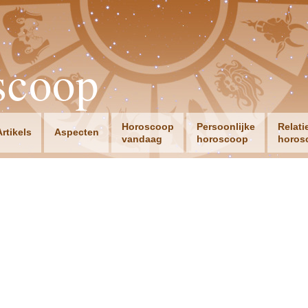
scoop
Horoscoop
Persoonlijke
Relati
Artikels
Aspecten
vandaag
horoscoop
horos