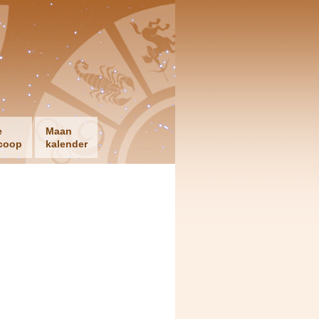
e
Maan
coop
kalender