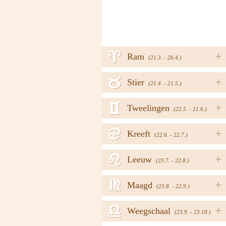
a
+
Ram
(21.3. - 20.4.)
b
+
Stier
(21.4. - 21.5.)
c
+
Tweelingen
(22.5. - 21.6.)
d
+
Kreeft
(22.6. - 22.7.)
e
+
Leeuw
(23.7. - 22.8.)
f
+
Maagd
(23.8. - 22.9.)
g
+
Weegschaal
(23.9. - 23.10.)