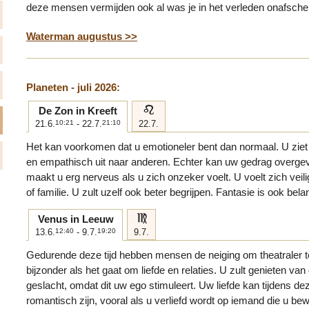
deze mensen vermijden ook al was je in het verleden onafsche
Waterman augustus >>
Planeten - juli 2026:
e
De Zon in Kreeft
21.6.
10:21
- 22.7.
21:10
22.7.
Het kan voorkomen dat u emotioneler bent dan normaal. U ziet e
en empathisch uit naar anderen. Echter kan uw gedrag overgevo
maakt u erg nerveus als u zich onzeker voelt. U voelt zich veilig
of familie. U zult uzelf ook beter begrijpen. Fantasie is ook bela
f
Venus in Leeuw
13.6.
12:40
- 9.7.
19:20
9.7.
Gedurende deze tijd hebben mensen de neiging om theatraler t
bijzonder als het gaat om liefde en relaties. U zult genieten v
geslacht, omdat dit uw ego stimuleert. Uw liefde kan tijdens dez
romantisch zijn, vooral als u verliefd wordt op iemand die u b