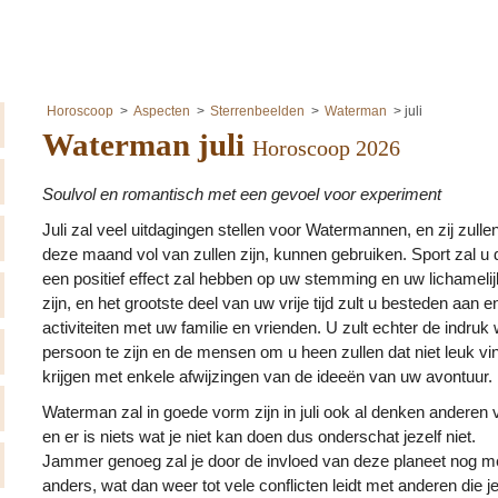
Horoscoop
Aspecten
Sterrenbeelden
Waterman
juli
Waterman juli
Horoscoop 2026
Soulvol en romantisch met een gevoel voor experiment
Juli zal veel uitdagingen stellen voor Watermannen, en zij zul
deze maand vol van zullen zijn, kunnen gebruiken. Sport zal 
een positief effect zal hebben op uw stemming en uw lichamelijke
zijn, en het grootste deel van uw vrije tijd zult u besteden aan e
activiteiten met uw familie en vrienden. U zult echter de indru
persoon te zijn en de mensen om u heen zullen dat niet leuk 
krijgen met enkele afwijzingen van de ideeën van uw avontuur.
Waterman zal in goede vorm zijn in juli ook al denken anderen v
en er is niets wat je niet kan doen dus onderschat jezelf niet.
Jammer genoeg zal je door de invloed van deze planeet nog mee
anders, wat dan weer tot vele conflicten leidt met anderen die je