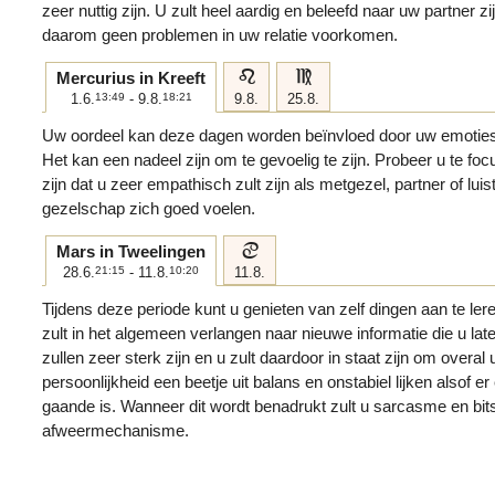
zeer nuttig zijn. U zult heel aardig en beleefd naar uw partner zi
daarom geen problemen in uw relatie voorkomen.
e
f
Mercurius in Kreeft
1.6.
13:49
- 9.8.
18:21
9.8.
25.8.
Uw oordeel kan deze dagen worden beïnvloed door uw emoties
Het kan een nadeel zijn om te gevoelig te zijn. Probeer u te foc
zijn dat u zeer empathisch zult zijn als metgezel, partner of lu
gezelschap zich goed voelen.
d
Mars in Tweelingen
28.6.
21:15
- 11.8.
10:20
11.8.
Tijdens deze periode kunt u genieten van zelf dingen aan te lere
zult in het algemeen verlangen naar nieuwe informatie die u la
zullen zeer sterk zijn en u zult daardoor in staat zijn om overa
persoonlijkheid een beetje uit balans en onstabiel lijken alsof er 
gaande is. Wanneer dit wordt benadrukt zult u sarcasme en bit
afweermechanisme.