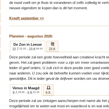
de nood voelt om je thuis te veranderen of zelfs volledig te ve
nieuwe eigendom te kopen dan is dit het moment.
Kreeft september >>
Planeten - augustus 2026:
f
De Zon in Leeuw
22.7.
21:10
- 23.8.
04:14
23.8.
Deze periode zal een grote hoeveelheid aan creatieve kracht 
geven. Het zal geen probleem voor u zijn om meer verantwoor
leider of geef orders. U zult zich in deze positie zeer goed voele
naar anderen. U zou ook de behoefte kunnen voelen voor rijkd
geestelijke. Dit in ieder geval de drijfveer worden om uw drome
g
Venus in Maagd
9.7.
19:20
- 6.8.
21:15
6.8.
Deze periode zal uw zintuigen aanscherpen met name als het 
mogelijkheid om te weten wat mooi en waardevol is en wat onbe