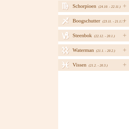
h
+
Schorpioen
(24.10. - 22.11.)
i
+
Boogschutter
(23.11. - 21.12.)
j
+
Steenbok
(22.12. - 20.1.)
k
+
Waterman
(21.1. - 20.2.)
l
+
Vissen
(21.2. - 20.3.)