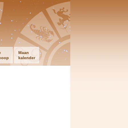
e
Maan
coop
kalender