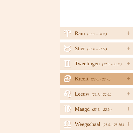
a
+
Ram
(21.3. - 20.4.)
b
+
Stier
(21.4. - 21.5.)
c
+
Tweelingen
(22.5. - 21.6.)
d
+
Kreeft
(22.6. - 22.7.)
e
+
Leeuw
(23.7. - 22.8.)
f
+
Maagd
(23.8. - 22.9.)
g
+
Weegschaal
(23.9. - 23.10.)