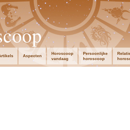
scoop
Horoscoop
Persoonlijke
Relati
Artikels
Aspecten
vandaag
horoscoop
horos