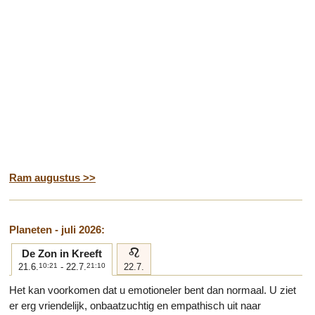
Ram augustus >>
Planeten - juli 2026:
e
De Zon in Kreeft
21.6.
10:21
- 22.7.
21:10
22.7.
Het kan voorkomen dat u emotioneler bent dan normaal. U ziet
er erg vriendelijk, onbaatzuchtig en empathisch uit naar