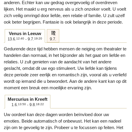
anderen. Echter kan uw gedrag overgevoelig of overdreven
lijken. Het maakt u erg nerveus als u zich onzeker voelt. U voelt
zich veilig omringd door liefde, een relatie of familie. U zult uzelf
ook beter begrijpen. Fantasie is ook belangrijk in deze periode.
f
Venus in Leeuw
13.6.
12:40
- 9.7.
19:20
9.7.
Gedurende deze tijd hebben mensen de neiging om theatraler te
handelen dan normaal, in het bijzonder als het gaat om liefde en
relaties. U zult genieten van de aandacht van het andere
geslacht, omdat dit uw ego stimuleert. Uw liefde kan tijdens
deze periode zeer eerlijk en romantisch zijn, vooral als u verliefd
wordt op iemand die u bewondert. Aan de andere kant kan op dit
moment een breuk een moeilijke ervaring zijn.
Mercurius in Kreeft
1.6.
13:50
- 9.8.
18:22
Uw oordeel kan deze dagen worden beïnvloed door uw
emoties. Beide automatisch of onbewust. Het kan een nadeel
zijn om te gevoelig te zijn. Probeer u te focussen op feiten. Het