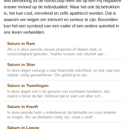
Met betrekking tot de horoscoop heeft het op een vrij negatieve
manier invloed op de individualiteit. Waar het ook bij betrokken
is, het kan cool, vervelend en zelfs apathisch worden. Dat is
waarom we neigen om introvert en serieus te zijn. Bovendien
kan het een symbool van een vader of een andere autoriteit in
ons leven verbeelden.
Saturn in Ram
Als u in deze periode nieuwe projecten of ideeën start, is
voorzichtigheid geboden. Twijfels kunnen ook intuïtief opk...
Saturn in Stier
In deze dagen verlangt u naar financiële zekerheid, en ook naar een
stabiel, veilig gevoelsleven. Om gelukkig te zijn...
Saturn in Tweelingen
In deze dagen ziet u de gevaren van overhaast handelen, dus
neemt u liever de tijd. Onthoud dat te veel van alles sch...
Saturn in Kreeft
In deze periode hebt u onderbewust de behoefte om voor anderen
te zorgen. Als uw dierbaren veilig zijn, staat u uzelf...
Saturn in Leeuw