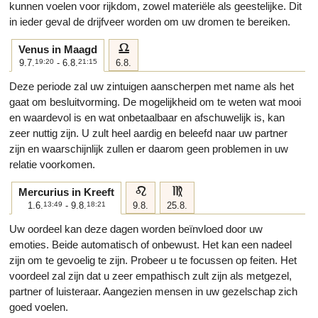
kunnen voelen voor rijkdom, zowel materiële als geestelijke. Dit
in ieder geval de drijfveer worden om uw dromen te bereiken.
g
Venus in Maagd
9.7.
19:20
- 6.8.
21:15
6.8.
Deze periode zal uw zintuigen aanscherpen met name als het
gaat om besluitvorming. De mogelijkheid om te weten wat mooi
en waardevol is en wat onbetaalbaar en afschuwelijk is, kan
zeer nuttig zijn. U zult heel aardig en beleefd naar uw partner
zijn en waarschijnlijk zullen er daarom geen problemen in uw
relatie voorkomen.
e
f
Mercurius in Kreeft
1.6.
13:49
- 9.8.
18:21
9.8.
25.8.
Uw oordeel kan deze dagen worden beïnvloed door uw
emoties. Beide automatisch of onbewust. Het kan een nadeel
zijn om te gevoelig te zijn. Probeer u te focussen op feiten. Het
voordeel zal zijn dat u zeer empathisch zult zijn als metgezel,
partner of luisteraar. Aangezien mensen in uw gezelschap zich
goed voelen.