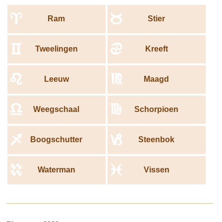
afgesloten worden en we zullen ons dankbaar voelen voor alles
a
b
wat het jaar 2025 ons gebracht heeft. We moeten wel
Ram
Stier
voorzichtig zijn voor het feit dat we vatbaar zullen zijn voor
seizoensgebonden ziektes. Naar het einde van het jaar toe,
c
d
Tweelingen
Kreeft
vooral rond de kerst feestdagen, zal ons lichaam zwakker zijn
en zal verslaan worden door eender welk soort bacterie. Dus let
op je vitamine inname en gezonde lichaamsbeweging zodat we
e
f
Leeuw
Maagd
deze periode door kunnen komen zonder letsels.
g
h
Weegschaal
Schorpioen
i
j
Boogschutter
Steenbok
k
l
Waterman
Vissen