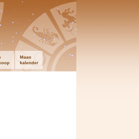
e
Maan
coop
kalender