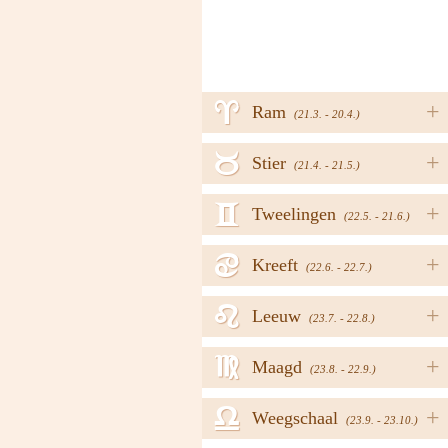
a
+
Ram
(21.3. - 20.4.)
b
+
Stier
(21.4. - 21.5.)
c
+
Tweelingen
(22.5. - 21.6.)
d
+
Kreeft
(22.6. - 22.7.)
e
+
Leeuw
(23.7. - 22.8.)
f
+
Maagd
(23.8. - 22.9.)
g
+
Weegschaal
(23.9. - 23.10.)