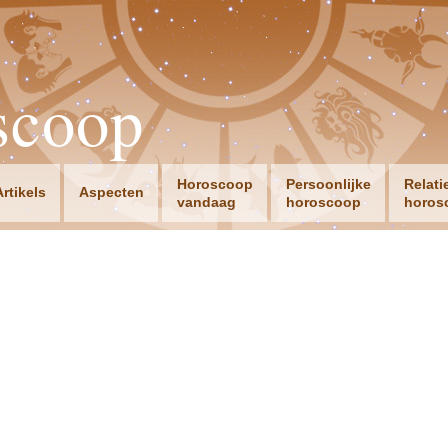
scoop
Horoscoop
Persoonlijke
Relati
Artikels
Aspecten
vandaag
horoscoop
horos