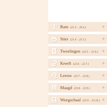
a
+
Ram
(21.3. - 20.4.)
b
+
Stier
(21.4. - 21.5.)
c
+
Tweelingen
(22.5. - 21.6.)
d
+
Kreeft
(22.6. - 22.7.)
e
+
Leeuw
(23.7. - 22.8.)
f
+
Maagd
(23.8. - 22.9.)
g
+
Weegschaal
(23.9. - 23.10.)