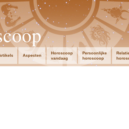
scoop
Horoscoop
Persoonlijke
Relati
Artikels
Aspecten
vandaag
horoscoop
horos