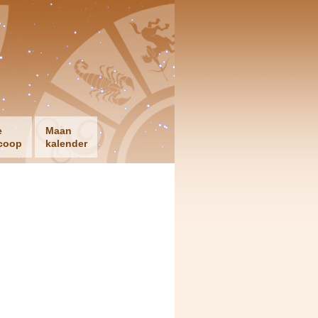
e
Maan
coop
kalender