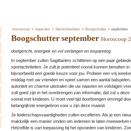
Horoscoop
Aspecten
Sterrenbeelden
Boogschutter
september
Boogschutter september
Horoscoop 
doelgericht, energiek en vol verlangen en inspanning
In september zullen Sagittariërs schitteren op een paar gebiede
sportactiviteiten. Je zult je potentieel vooral kunnen benutten in 
bijvoorbeeld een goede keuze voor jou. Probeer een vrij weeke
middag met uw vrienden en speel samen een aantal balspelen. U
autoriteit en charme uitstralen die uw naasten en volslagen vr
zult goed zijn in het overbrengen van informatie, dat zal u de
vooral met kinderen. U moet veel tijd doorbrengen omringd doo
belangrijkste energiebron voor u zijn deze maand.
Je leiderschapsvaardigheden zullen excelleren. Als je een nieuw 
makkelijk een manier vinden om iedereen te laten meewerken e
Hetzelfde is van toepassing bij het opvoeden van kinderen. Zowe