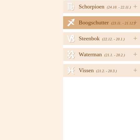
h
+
Schorpioen
(24.10. - 22.11.)
i
+
Boogschutter
(23.11. - 21.12.)
j
+
Steenbok
(22.12. - 20.1.)
k
+
Waterman
(21.1. - 20.2.)
l
+
Vissen
(21.2. - 20.3.)