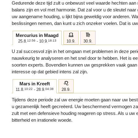
Gedurende deze tijd zult u onbewust veel waarde hechten aan r
balans zijn en vol met harmonie. Dat zal voor u de sleutel naar 
uw aangename houding, u lijkt bijna geweldig voor anderen. W
beslissingen nemen, dan kunt u zich onzeker voelen. Dat is 
g
h
Mercurius in Maagd
25.8.
12:56
- 10.9.
18:13
10.9.
30.9.
U zal succesvol zijn in het omgaan met problemen in deze perio
nauwkeurig te analyseren en het snel door te hebben. Het is een
soorten experts. Bovendien kunnen uw gesprekken vaak gaan
interesse op dat gebied intens zal zijn.
e
Mars in Kreeft
11.8.
10:22
- 28.9.
04:38
28.9.
Tijdens deze periode zal uw energie moeten gaan naar uw beste 
u gezamenlijk heeft gecreëerd. Uw beschermend vermogen zal 
zult met een defensieve houding reageren op stress. Als u uw em
bitterheid en irrationele woede.