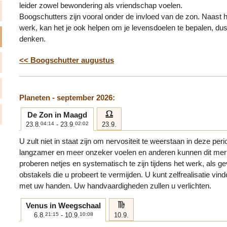
leider zowel bewondering als vriendschap voelen.
Boogschutters zijn vooral onder de invloed van de zon. Naast h
werk, kan het je ook helpen om je levensdoelen te bepalen, dus 
denken.
<< Boogschutter augustus
Planeten - september 2026:
g
De Zon in Maagd
23.8.
04:14
- 23.9.
02:02
23.9.
U zult niet in staat zijn om nervositeit te weerstaan in deze per
langzamer en meer onzeker voelen en anderen kunnen dit merk
proberen netjes en systematisch te zijn tijdens het werk, als g
obstakels die u probeert te vermijden. U kunt zelfrealisatie vin
met uw handen. Uw handvaardigheden zullen u verlichten.
h
Venus in Weegschaal
6.8.
21:15
- 10.9.
10:08
10.9.