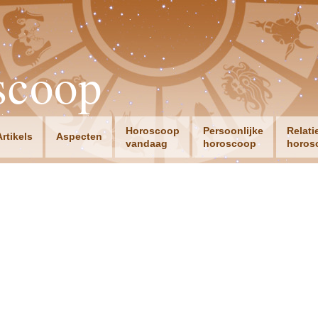
scoop
Horoscoop
Persoonlijke
Relati
Artikels
Aspecten
vandaag
horoscoop
horos