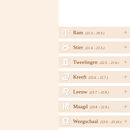
a
+
Ram
(21.3. - 20.4.)
b
+
Stier
(21.4. - 21.5.)
c
+
Tweelingen
(22.5. - 21.6.)
d
+
Kreeft
(22.6. - 22.7.)
e
+
Leeuw
(23.7. - 22.8.)
f
+
Maagd
(23.8. - 22.9.)
g
+
Weegschaal
(23.9. - 23.10.)