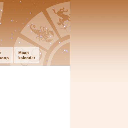
e
Maan
coop
kalender