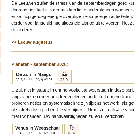
De Leeuwen zullen de stress van de septemberdagen goed ku
daardoor in staat zijn om hun familie te ondersteunen wanneer
er zal nog genoeg energie overblijven voor je eigen activiteiten
eerder voor lange tijd had uitgesteld alsnog uit te voeren. Het 
de anderen.
<< Leeuw augustus
Planeten - september 2026:
g
De Zon in Maagd
23.8.
04:14
- 23.9.
02:02
23.9.
U zult niet in staat zijn om nervositeit te weerstaan in deze per
langzamer en meer onzeker voelen en anderen kunnen dit merk
proberen netjes en systematisch te zijn tijdens het werk, als g
obstakels die u probeert te vermijden. U kunt zelfrealisatie vin
met uw handen. Uw handvaardigheden zullen u verlichten.
h
Venus in Weegschaal
6.8.
21:15
- 10.9.
10:08
10.9.