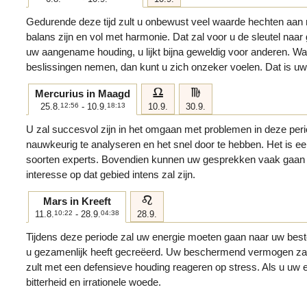
Gedurende deze tijd zult u onbewust veel waarde hechten aan r
balans zijn en vol met harmonie. Dat zal voor u de sleutel naar 
uw aangename houding, u lijkt bijna geweldig voor anderen. W
beslissingen nemen, dan kunt u zich onzeker voelen. Dat is 
g
h
Mercurius in Maagd
25.8.
12:56
- 10.9.
18:13
10.9.
30.9.
U zal succesvol zijn in het omgaan met problemen in deze perio
nauwkeurig te analyseren en het snel door te hebben. Het is een
soorten experts. Bovendien kunnen uw gesprekken vaak gaan
interesse op dat gebied intens zal zijn.
e
Mars in Kreeft
11.8.
10:22
- 28.9.
04:38
28.9.
Tijdens deze periode zal uw energie moeten gaan naar uw beste 
u gezamenlijk heeft gecreëerd. Uw beschermend vermogen zal 
zult met een defensieve houding reageren op stress. Als u uw em
bitterheid en irrationele woede.