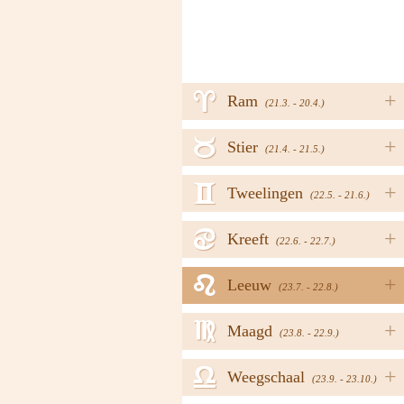
a
+
Ram
(21.3. - 20.4.)
b
+
Stier
(21.4. - 21.5.)
c
+
Tweelingen
(22.5. - 21.6.)
d
+
Kreeft
(22.6. - 22.7.)
e
+
Leeuw
(23.7. - 22.8.)
f
+
Maagd
(23.8. - 22.9.)
g
+
Weegschaal
(23.9. - 23.10.)