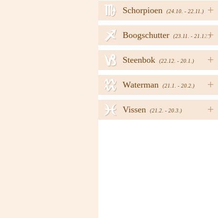
h
+
Schorpioen
(24.10. - 22.11.)
i
+
Boogschutter
(23.11. - 21.12.)
j
+
Steenbok
(22.12. - 20.1.)
k
+
Waterman
(21.1. - 20.2.)
l
+
Vissen
(21.2. - 20.3.)