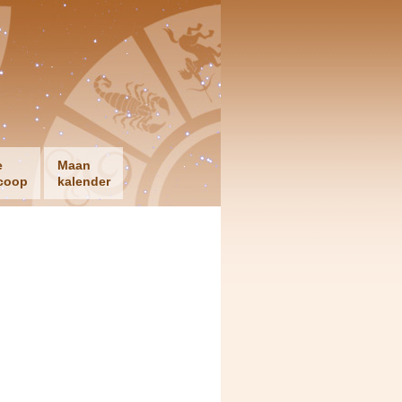
e
Maan
coop
kalender