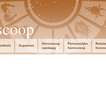
scoop
Horoscoop
Persoonlijke
Relati
Artikels
Aspecten
vandaag
horoscoop
horos