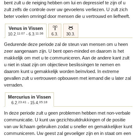
bent zult u de neiging hebben om lui en depressief te zijn of u
zult zelfs de controle over uw gevoelens verliezen. U zult zich
beter voelen omringd door mensen die u vertrouwd en liefheeft.
a
b
Venus in Vissen
10.2.
11:07
- 6.3.
11:36
6.3.
30.3.
Gedurende deze periode zal de steun van mensen om u heen
zeer aangenaam zijn. U bent open-minded en daarom is het
makkelijk om met u te communiceren. Aan de andere kant zult
u niet in staat zijn om objectieve beslissingen te nemen en
daarom kunt u gemakkelijk worden beïnvloed. In extreme
gevallen zult u vertrouwen opbouwen met iemand die u later zal
verraden.
Mercurius in Vissen
6.2.
23:41
- 15.4.
05:18
In deze periode zult u geen problemen hebben met non-verbale
communicatie. U kunt uw gezichtsuitdrukkingen of de positie
van uw lichaam gebruiken zodat u sneller en gemakkelijker kunt
communiceren. Uw geest zal gevoeliger zijn en in staat om een