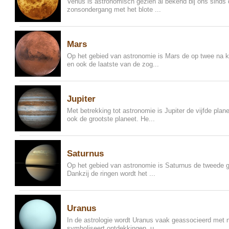
Venus is astronomisch gezien al bekend bij ons sinds d
zonsondergang met het blote ...
Mars
Op het gebied van astronomie is Mars de op twee na k
en ook de laatste van de zog...
Jupiter
Met betrekking tot astronomie is Jupiter de vijfde pla
ook de grootste planeet. He...
Saturnus
Op het gebied van astronomie is Saturnus de tweede gr
Dankzij de ringen wordt het ...
Uranus
In de astrologie wordt Uranus vaak geassocieerd met 
symboliseert ontdekkingen, u...