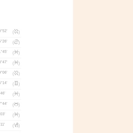
0°52'
k
(
)
5°26'
d
(
)
1°45'
l
(
)
3°47'
l
(
)
9°06'
k
(
)
5°14'
c
(
)
46'
l
(
)
7°44'
b
(
)
03'
l
(
)
11'
j
(
)