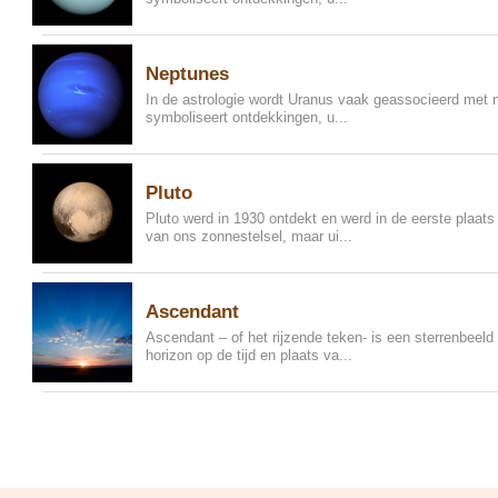
Neptunes
In de astrologie wordt Uranus vaak geassocieerd met 
symboliseert ontdekkingen, u...
Pluto
Pluto werd in 1930 ontdekt en werd in de eerste plaat
van ons zonnestelsel, maar ui...
Ascendant
Ascendant – of het rijzende teken- is een sterrenbeeld
horizon op de tijd en plaats va...