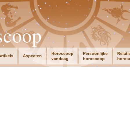
scoop
Horoscoop
Persoonlijke
Relati
Artikels
Aspecten
vandaag
horoscoop
horos