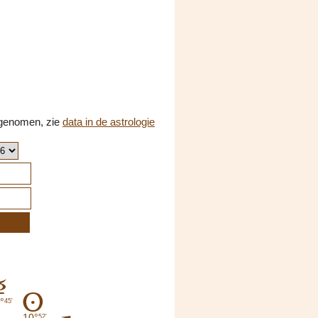
opgenomen, zie
data in de astrologie
C
A
°
45'
10°
52'