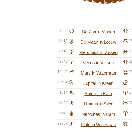
7s29'
A
l
1
De Zon in Vissen
18n13'
B
e
1
De Maan in Leeuw
0n10'
C
l
2
Mercurius in Vissen
3s42'
D
l
2
Venus in Vissen
12s48'
E
k
2
Mars in Waterman
22n54'
F
d
1
Jupiter in Kreeft
1s14'
G
a
1°
Saturn in Ram
19n28'
H
b
2
Uranus in Stier
0n46'
I
a
1°
Neptunes in Ram
22s57'
J
k
4°
Pluto in Waterman