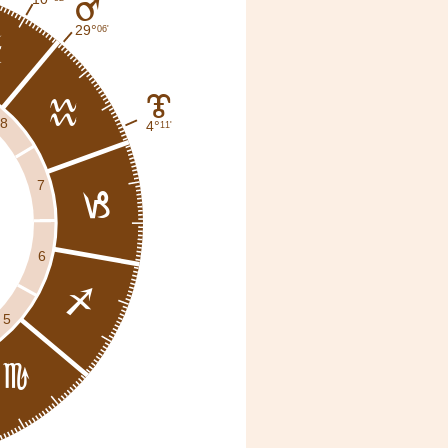
E
29°
06'
l
J
k
8
4°
11'
7
j
6
i
5
h