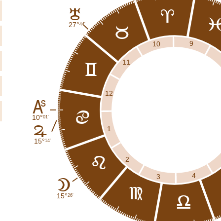
H
a
27°
44'
b
9
10
11
c
12
K
d
10°
01'
F
1
15°
14'
e
2
4
3
B
f
15°
26'
g