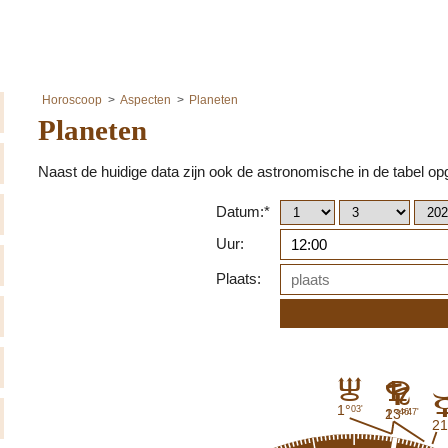
Horoscoop
Aspecten
Planeten
Planeten
Naast de huidige data zijn ook de astronomische in de tabel 
Datum:*
Uur:
Plaats:
I
G
D
1°
03'
1°
23°
46'
47'
21