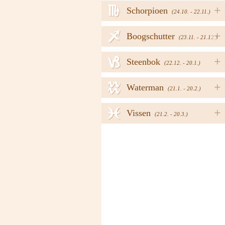
h
+
Schorpioen
(24.10. - 22.11.)
i
+
Boogschutter
(23.11. - 21.12.)
j
+
Steenbok
(22.12. - 20.1.)
k
+
Waterman
(21.1. - 20.2.)
l
+
Vissen
(21.2. - 20.3.)