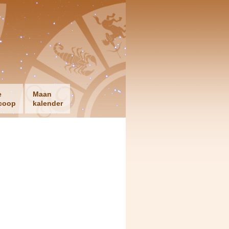
e
Maan
coop
kalender