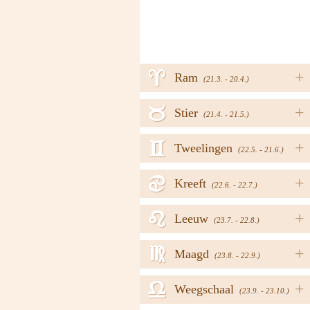
a
+
Ram
(21.3. - 20.4.)
b
+
Stier
(21.4. - 21.5.)
c
+
Tweelingen
(22.5. - 21.6.)
d
+
Kreeft
(22.6. - 22.7.)
e
+
Leeuw
(23.7. - 22.8.)
f
+
Maagd
(23.8. - 22.9.)
g
+
Weegschaal
(23.9. - 23.10.)