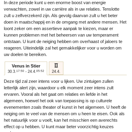
In deze periode kunt u een enorme boost van energie
verwachten, zowel in uw carrière als in uw relaties. Tenslotte
zult u zelfverzekerd zijn. Als gevolg daarvan zult u het beter
doen in maatschappij en in de omgang met andere mensen. Het
loont zeker om een assertieve aanpak te kiezen, maar er
kunnen problemen met het beheersen van uw temperament
ontstaan. U kunt de neiging hebben om overhaast of jaloers te
reageren. Uiteindelijk zal het gemakkelijker voor u worden om
uw doelen te bereiken.
c
Venus in Stier
30.3.
17:50
- 24.4.
05:52
24.4.
Deze tijd zal zeer intens voor u lijken. Uw zintuigen zullen
letterlijk alert zijn, waardoor u elk moment zeer intens zult
ervaren. Vooral als het gaat om relaties en liefde in het
algemeen, hoewel het ook van toepassing is op culturele
evenementen zoals theater of kunst in het algemeen. U heeft de
neiging om te veel van de mensen om u heen te eisen. Ook als
het natuurlijk voor u voelt, kan het misschien een averechts
effect op u hebben. U kunt maar beter voorzichtig keuzes