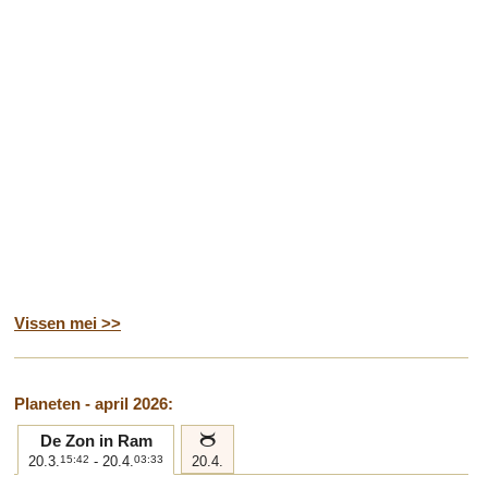
Vissen mei >>
Planeten - april 2026:
b
De Zon in Ram
20.3.
15:42
- 20.4.
03:33
20.4.