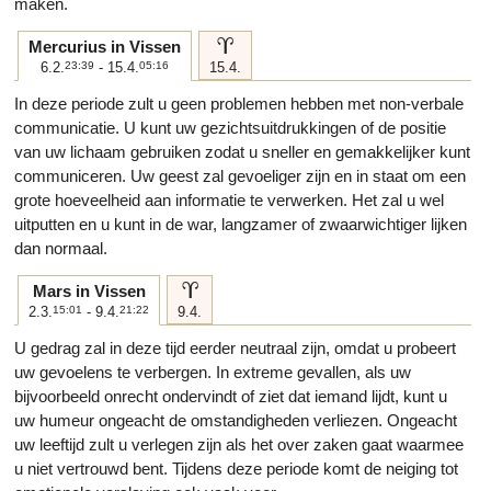
maken.
a
Mercurius in Vissen
6.2.
23:39
- 15.4.
05:16
15.4.
In deze periode zult u geen problemen hebben met non-verbale
communicatie. U kunt uw gezichtsuitdrukkingen of de positie
van uw lichaam gebruiken zodat u sneller en gemakkelijker kunt
communiceren. Uw geest zal gevoeliger zijn en in staat om een
grote hoeveelheid aan informatie te verwerken. Het zal u wel
uitputten en u kunt in de war, langzamer of zwaarwichtiger lijken
dan normaal.
a
Mars in Vissen
2.3.
15:01
- 9.4.
21:22
9.4.
U gedrag zal in deze tijd eerder neutraal zijn, omdat u probeert
uw gevoelens te verbergen. In extreme gevallen, als uw
bijvoorbeeld onrecht ondervindt of ziet dat iemand lijdt, kunt u
uw humeur ongeacht de omstandigheden verliezen. Ongeacht
uw leeftijd zult u verlegen zijn als het over zaken gaat waarmee
u niet vertrouwd bent. Tijdens deze periode komt de neiging tot