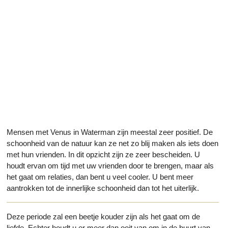
Mensen met Venus in Waterman zijn meestal zeer positief. De
schoonheid van de natuur kan ze net zo blij maken als iets doen
met hun vrienden. In dit opzicht zijn ze zeer bescheiden. U
houdt ervan om tijd met uw vrienden door te brengen, maar als
het gaat om relaties, dan bent u veel cooler. U bent meer
aantrokken tot de innerlijke schoonheid dan tot het uiterlijk.
Deze periode zal een beetje kouder zijn als het gaat om de
liefde. Echter houdt u er meer dan ooit van om in de buurt van