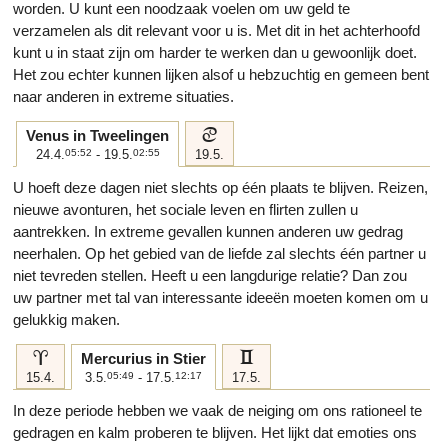
worden. U kunt een noodzaak voelen om uw geld te
verzamelen als dit relevant voor u is. Met dit in het achterhoofd
kunt u in staat zijn om harder te werken dan u gewoonlijk doet.
Het zou echter kunnen lijken alsof u hebzuchtig en gemeen bent
naar anderen in extreme situaties.
d
Venus in Tweelingen
24.4.
05:52
- 19.5.
02:55
19.5.
U hoeft deze dagen niet slechts op één plaats te blijven. Reizen,
nieuwe avonturen, het sociale leven en flirten zullen u
aantrekken. In extreme gevallen kunnen anderen uw gedrag
neerhalen. Op het gebied van de liefde zal slechts één partner u
niet tevreden stellen. Heeft u een langdurige relatie? Dan zou
uw partner met tal van interessante ideeën moeten komen om u
gelukkig maken.
a
c
Mercurius in Stier
15.4.
3.5.
05:49
- 17.5.
12:17
17.5.
In deze periode hebben we vaak de neiging om ons rationeel te
gedragen en kalm proberen te blijven. Het lijkt dat emoties ons