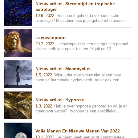
Nieuw artikel: Sterrentijd en tropische
astrologie
10.9. 2022
Heb je ooit gehoord over siderische
astrologie? Misschien heb je je geboortehoroscoop
gezien en je afgevraagd waarom ...
Leeuwenpoort
20.7. 2022
Leeuwenpoort is een energetisch portaal
dat zich elk jaar opent tussen 26 juli en 12
augustus, in het Leeuwenseizoen,...
Nieuw artikel: Maancyclus
1.5. 2022
Wist u dat elke vrouw niet alleen haar
normale hormonale cyclus heeft, maar ook een
maancyclus? Of u nu een vrouw ben...
Nieuw artikel: Hypnose
1.3. 2022
Heb je over hypnose gehoord en wil je er
meer over weten? Hypnose is een specifieke
gemoedstoestand die gemakkelijk k...
Volle Manen En Nieuwe Manen Van 2022
10.1. 2022
De maan heeft een echt fundamentele