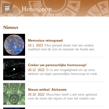
Horoscoop
Nieuws
Mercurius retrograad
10.1. 2023
Elke planeet draait met een andere
snelheid rond de Zon en wanneer de Aarde een
andere planet "inhaalt" dan lijkt het...
Creëer uw persoonlijke horoscoop!
20.12. 2022
Er is een mogelijkheid om op onze
website uw eigen persoonlijke horoscoop te creëren.
Het enige wat u moet weten is –...
Nieuw artikel: Alchemie
20.10. 2022
Misschien heeft u wel eens gehoord
over de steen der wijzen of over het maken van
goud uit staal. Dit waren de meest ...