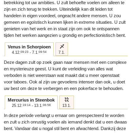
betrekking tot uw ambities. U zult behoefte voelen om alleen te
zijn en zich terug te trekken. Uiteindelijk kan dit leiden tot
handelen in eigen voordeel, ongeacht andere mensen. U zou
gemeen en egoïstisch kunnen lijken in extreme situaties. U zult
genieten van het werk en in staat zijn om ook te ontspannen
tijden het werken aangezien u grondig en perfectionistisch bent.
i
Venus in Schorpioen
4.12.
09:23
- 7.1.
09:54
7.1.
Deze dagen zult op zoek gaan naar mensen met een complexe
en mysterieuze geest. U kunt de verleiding van alles wat
verboden is niet weerstaan wat maakt dat u meer openstaat
voor taboes. Ook al zijn uw gevoelens intenser dan ook, u doet
uw best om deze te verbergen en een pokerface te behouden.
k
Mercurius in Steenbok
25.12.
19:14
- 13.1.
06:58
13.1.
In deze periode verlangt u ernaar om gerespecteerd te worden
en zult u zich onrustig voelen als iemand denkt dat u een dwaas
bent. Vandaar dat u nogal stil bent en afwachtend. Dankzij deze