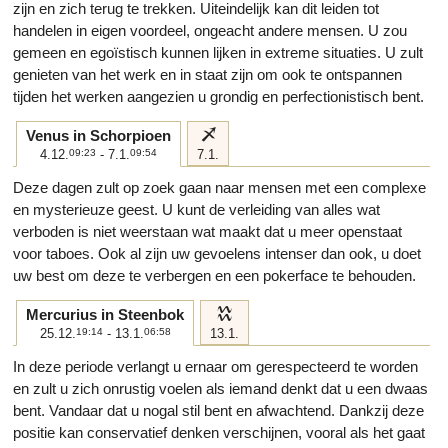
zijn en zich terug te trekken. Uiteindelijk kan dit leiden tot
handelen in eigen voordeel, ongeacht andere mensen. U zou
gemeen en egoïstisch kunnen lijken in extreme situaties. U zult
genieten van het werk en in staat zijn om ook te ontspannen
tijden het werken aangezien u grondig en perfectionistisch bent.
i
Venus in Schorpioen
4.12.
09:23
- 7.1.
09:54
7.1.
Deze dagen zult op zoek gaan naar mensen met een complexe
en mysterieuze geest. U kunt de verleiding van alles wat
verboden is niet weerstaan wat maakt dat u meer openstaat
voor taboes. Ook al zijn uw gevoelens intenser dan ook, u doet
uw best om deze te verbergen en een pokerface te behouden.
k
Mercurius in Steenbok
25.12.
19:14
- 13.1.
06:58
13.1.
In deze periode verlangt u ernaar om gerespecteerd te worden
en zult u zich onrustig voelen als iemand denkt dat u een dwaas
bent. Vandaar dat u nogal stil bent en afwachtend. Dankzij deze
positie kan conservatief denken verschijnen, vooral als het gaat