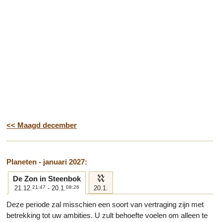
<< Maagd december
Planeten - januari 2027:
k
De Zon in Steenbok
21.12.
21:47
- 20.1.
08:26
20.1.
Deze periode zal misschien een soort van vertraging zijn met
betrekking tot uw ambities. U zult behoefte voelen om alleen te