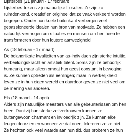
Lijsterbes (21 januari - 17 februari)
Lijsterbes-tekens zijn natuurlijke filosofen. Ze zijn zo
ruimdenkend, creatief en origineel dat ze vaak verkeerd worden
begrepen. Onder hun koele buitenkant verbergen veel
gepassioneerde idealen hun bron van motivatie. Ze hebben een
natuurlijk vermogen om situaties en mensen om hen heen te
transformeren door hun loutere aanwezigheid.
As (18 februari - 17 maart)
De belangrijkste kwaliteiten van as-individuen zijn sterke intuïtie,
verbeeldingskracht en artistiek talent. Soms zijn ze behoorlijk
humeurig, maar alleen omdat hun geest constant in beweging
is. Ze kunnen optreden als eenlingen; maar in werkelijkheid
leven ze in hun eigen wereld en daardoor geven ze niet veel om
de mening van anderen.
Els (18 maart - 14 april)
Alders zijn natuurlijke meesters van alle gebeurtenissen om hen
heen. Dankzij hun sterke zelfvertrouwen kunnen ze
buitengewoon charmant en invloedrijk zijn. Ze kunnen elke
leugen doorzien en wanneer ze dat doen, tolereren ze ze niet.
Ze hechten ook veel waarde aan hun tijd, dus proberen ze hun