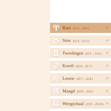
a
+
Ram
(21.3. - 20.4.)
b
+
Stier
(21.4. - 21.5.)
c
+
Tweelingen
(22.5. - 21.6.)
d
+
Kreeft
(22.6. - 22.7.)
e
+
Leeuw
(23.7. - 22.8.)
f
+
Maagd
(23.8. - 22.9.)
g
+
Weegschaal
(23.9. - 23.10.)