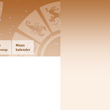
e
Maan
coop
kalender