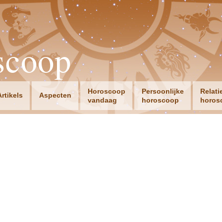
scoop
Horoscoop
Persoonlijke
Relati
Artikels
Aspecten
vandaag
horoscoop
horos