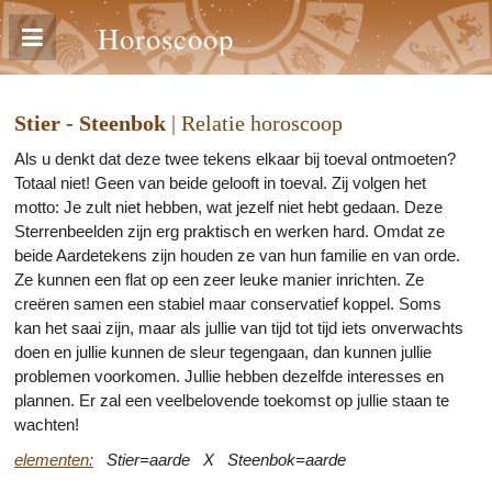
Horoscoop
Stier - Steenbok
| Relatie horoscoop
Als u denkt dat deze twee tekens elkaar bij toeval ontmoeten?
Totaal niet! Geen van beide gelooft in toeval. Zij volgen het
motto: Je zult niet hebben, wat jezelf niet hebt gedaan. Deze
Sterrenbeelden zijn erg praktisch en werken hard. Omdat ze
beide Aardetekens zijn houden ze van hun familie en van orde.
Ze kunnen een flat op een zeer leuke manier inrichten. Ze
creëren samen een stabiel maar conservatief koppel. Soms
kan het saai zijn, maar als jullie van tijd tot tijd iets onverwachts
doen en jullie kunnen de sleur tegengaan, dan kunnen jullie
problemen voorkomen. Jullie hebben dezelfde interesses en
plannen. Er zal een veelbelovende toekomst op jullie staan te
wachten!
elementen:
Stier=aarde X Steenbok=aarde