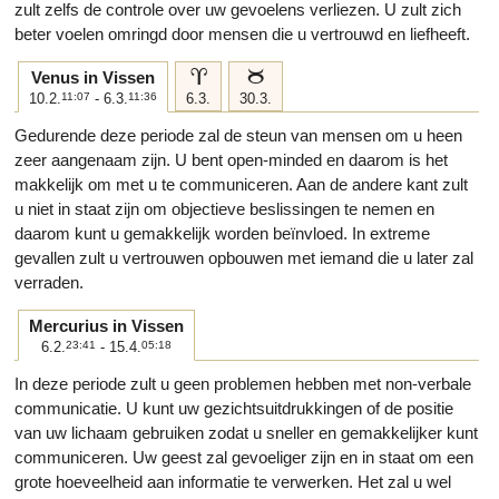
zult zelfs de controle over uw gevoelens verliezen. U zult zich
beter voelen omringd door mensen die u vertrouwd en liefheeft.
a
b
Venus in Vissen
10.2.
11:07
- 6.3.
11:36
6.3.
30.3.
Gedurende deze periode zal de steun van mensen om u heen
zeer aangenaam zijn. U bent open-minded en daarom is het
makkelijk om met u te communiceren. Aan de andere kant zult
u niet in staat zijn om objectieve beslissingen te nemen en
daarom kunt u gemakkelijk worden beïnvloed. In extreme
gevallen zult u vertrouwen opbouwen met iemand die u later zal
verraden.
Mercurius in Vissen
6.2.
23:41
- 15.4.
05:18
In deze periode zult u geen problemen hebben met non-verbale
communicatie. U kunt uw gezichtsuitdrukkingen of de positie
van uw lichaam gebruiken zodat u sneller en gemakkelijker kunt
communiceren. Uw geest zal gevoeliger zijn en in staat om een
grote hoeveelheid aan informatie te verwerken. Het zal u wel