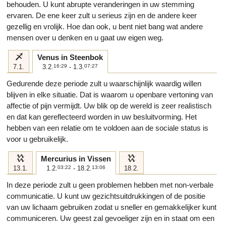
behouden. U kunt abrupte veranderingen in uw stemming
ervaren. De ene keer zult u serieus zijn en de andere keer
gezellig en vrolijk. Hoe dan ook, u bent niet bang wat andere
mensen over u denken en u gaat uw eigen weg.
i
Venus in Steenbok
7.1.
3.2.
16:29
- 1.3.
07:27
Gedurende deze periode zult u waarschijnlijk waardig willen
blijven in elke situatie. Dat is waarom u openbare vertoning van
affectie of pijn vermijdt. Uw blik op de wereld is zeer realistisch
en dat kan gereflecteerd worden in uw besluitvorming. Het
hebben van een relatie om te voldoen aan de sociale status is
voor u gebruikelijk.
k
k
Mercurius in Vissen
13.1.
1.2.
03:22
- 18.2.
13:06
18.2.
In deze periode zult u geen problemen hebben met non-verbale
communicatie. U kunt uw gezichtsuitdrukkingen of de positie
van uw lichaam gebruiken zodat u sneller en gemakkelijker kunt
communiceren. Uw geest zal gevoeliger zijn en in staat om een