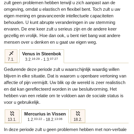
zult geen problemen hebben terwijl u zich aanpast aan de
omgeving, omdat u elastisch en flexibel bent. Toch zult u uw
eigen mening en geavanceerde intellectuele capaciteiten
behouden. U kunt abrupte veranderingen in uw stemming
ervaren. De ene keer zult u serieus zijn en de andere keer
gezellig en vrolijk. Hoe dan ook, u bent niet bang wat andere
mensen over u denken en u gaat uw eigen weg.
i
Venus in Steenbok
7.1.
3.2.
16:29
- 1.3.
07:27
Gedurende deze periode zult u waarschijnlijk waardig willen
blijven in elke situatie. Dat is waarom u openbare vertoning van
affectie of pijn vermijdt. Uw blik op de wereld is zeer realistisch
en dat kan gereflecteerd worden in uw besluitvorming. Het
hebben van een relatie om te voldoen aan de sociale status is
voor u gebruikelijk.
k
k
Mercurius in Vissen
13.1.
1.2.
03:22
- 18.2.
13:06
18.2.
In deze periode zult u geen problemen hebben met non-verbale