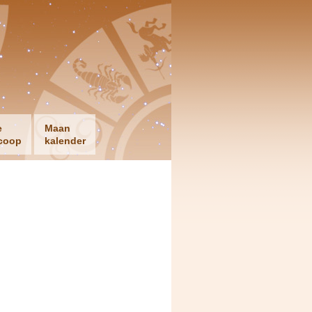
e
Maan
coop
kalender