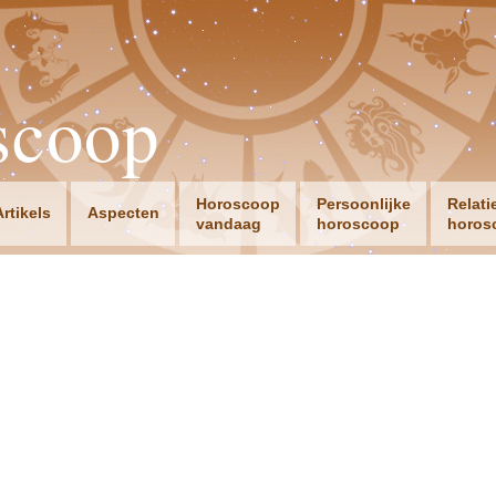
scoop
Horoscoop
Persoonlijke
Relati
Artikels
Aspecten
vandaag
horoscoop
horos