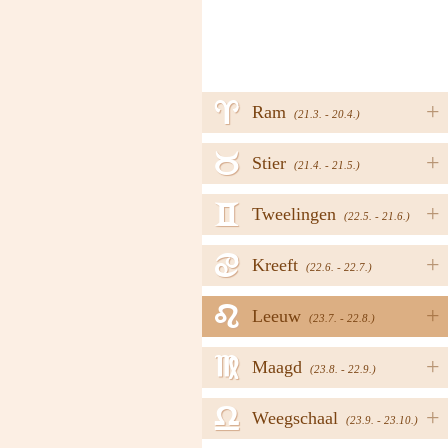
a
+
Ram
(21.3. - 20.4.)
b
+
Stier
(21.4. - 21.5.)
c
+
Tweelingen
(22.5. - 21.6.)
d
+
Kreeft
(22.6. - 22.7.)
e
+
Leeuw
(23.7. - 22.8.)
f
+
Maagd
(23.8. - 22.9.)
g
+
Weegschaal
(23.9. - 23.10.)