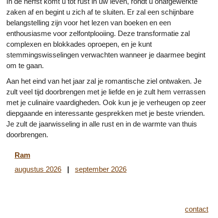
In de herfst komt u tot rust in uw leven, rondt u onafgewerkte
zaken af en begint u zich af te sluiten. Er zal een schijnbare
belangstelling zijn voor het lezen van boeken en een
enthousiasme voor zelfontplooiing. Deze transformatie zal
complexen en blokkades oproepen, en je kunt
stemmingswisselingen verwachten wanneer je daarmee begint
om te gaan.
Aan het eind van het jaar zal je romantische ziel ontwaken. Je
zult veel tijd doorbrengen met je liefde en je zult hem verrassen
met je culinaire vaardigheden. Ook kun je je verheugen op zeer
diepgaande en interessante gesprekken met je beste vrienden.
Je zult de jaarwisseling in alle rust en in de warmte van thuis
doorbrengen.
Ram
augustus 2026
|
september 2026
contact