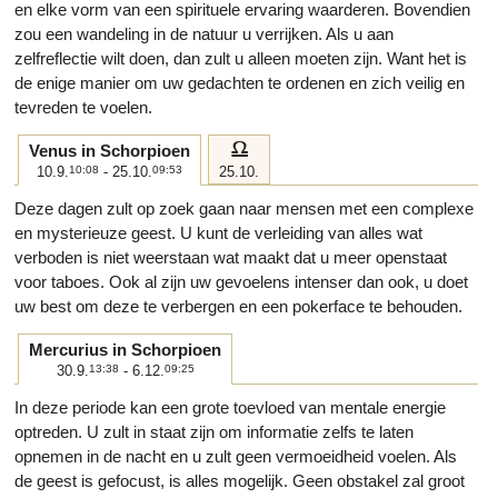
en elke vorm van een spirituele ervaring waarderen. Bovendien
zou een wandeling in de natuur u verrijken. Als u aan
zelfreflectie wilt doen, dan zult u alleen moeten zijn. Want het is
de enige manier om uw gedachten te ordenen en zich veilig en
tevreden te voelen.
g
Venus in Schorpioen
10.9.
10:08
- 25.10.
09:53
25.10.
Deze dagen zult op zoek gaan naar mensen met een complexe
en mysterieuze geest. U kunt de verleiding van alles wat
verboden is niet weerstaan wat maakt dat u meer openstaat
voor taboes. Ook al zijn uw gevoelens intenser dan ook, u doet
uw best om deze te verbergen en een pokerface te behouden.
Mercurius in Schorpioen
30.9.
13:38
- 6.12.
09:25
In deze periode kan een grote toevloed van mentale energie
optreden. U zult in staat zijn om informatie zelfs te laten
opnemen in de nacht en u zult geen vermoeidheid voelen. Als
de geest is gefocust, is alles mogelijk. Geen obstakel zal groot