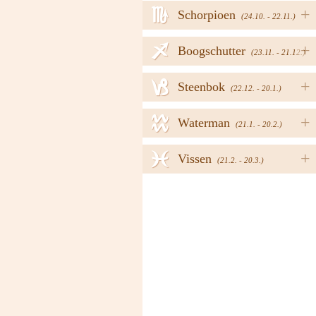
h
+
Schorpioen
(24.10. - 22.11.)
i
+
Boogschutter
(23.11. - 21.12.)
j
+
Steenbok
(22.12. - 20.1.)
k
+
Waterman
(21.1. - 20.2.)
l
+
Vissen
(21.2. - 20.3.)