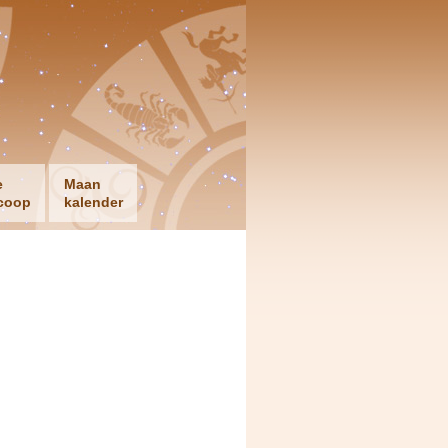
e
Maan
coop
kalender