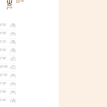
11°
I
32'
2°
50'
8°15'
f
(
)
9°50'
b
(
)
1°14'
f
(
)
8°24'
f
(
)
1°56'
d
(
)
19°40'
d
(
)
11°32'
l
(
)
5°30'
b
(
)
2°50'
l
(
)
2°44'
j
(
)