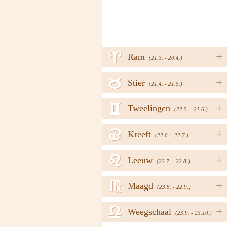
a
+
Ram
(21.3. - 20.4.)
b
+
Stier
(21.4. - 21.5.)
c
+
Tweelingen
(22.5. - 21.6.)
d
+
Kreeft
(22.6. - 22.7.)
e
+
Leeuw
(23.7. - 22.8.)
f
+
Maagd
(23.8. - 22.9.)
g
+
Weegschaal
(23.9. - 23.10.)