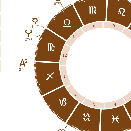
8°
15'
f
e
C
g
9
10
1°
14'
D
11
8°
24'
h
12
K
3°
11'
i
1
2
j
4
3
k
l