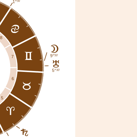
1°
56'
d
8
B
c
9°
50'
7
H
5°
30'
6
b
5
a
G