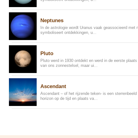
Neptunes
In de astrologie wordt Uranus vaak geassocieerd met 
symboliseert ontdekkingen, u...
Pluto
Pluto werd in 1930 ontdekt en werd in de eerste plaat
van ons zonnestelsel, maar ui...
Ascendant
Ascendant – of het rijzende teken- is een sterrenbeeld
horizon op de tijd en plaats va...