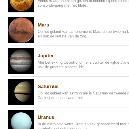
Venus is astronomisch gezien al bekend bij ons sinds d
zonsondergang met het blote ...
Mars
Op het gebied van astronomie is Mars de op twee na k
en ook de laatste van de zog...
Jupiter
Met betrekking tot astronomie is Jupiter de vijfde pla
ook de grootste planeet. He...
Saturnus
Op het gebied van astronomie is Saturnus de tweede gr
Dankzij de ringen wordt het ...
Uranus
In de astrologie wordt Uranus vaak geassocieerd met 
symboliseert ontdekkingen, u...