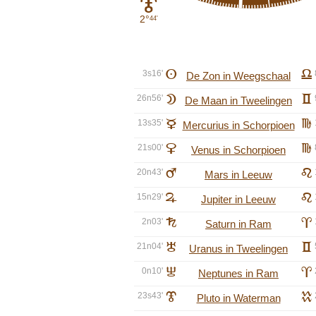
J
2°
44'
3s16'
A
g
De Zon in Weegschaal
26n56'
B
c
De Maan in Tweelingen
13s35'
C
h
Mercurius in Schorpioen
21s00'
D
h
Venus in Schorpioen
20n43'
E
e
Mars in Leeuw
15n29'
F
e
Jupiter in Leeuw
2n03'
G
a
Saturn in Ram
21n04'
H
c
Uranus in Tweelingen
0n10'
I
a
Neptunes in Ram
23s43'
J
k
Pluto in Waterman