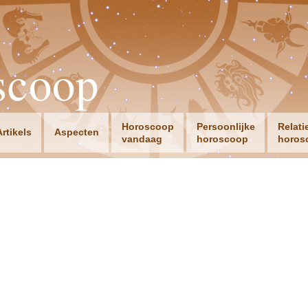
scoop
Horoscoop
Persoonlijke
Relati
Artikels
Aspecten
vandaag
horoscoop
horos