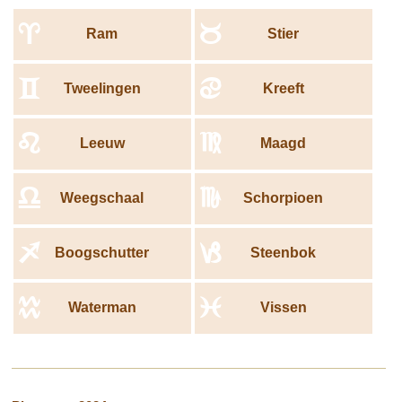
aanwakkeren. De zachtheid van het teken en de energie van de
a
b
vurige planeet zullen leiden tot verhoogde gevoeligheid. Je zult
Ram
Stier
tijd doorbrengen met je geliefden en de diepte van je gevoelens
zal je spirit vervullen.
c
d
Tweelingen
Kreeft
e
f
Leeuw
Maagd
g
h
Weegschaal
Schorpioen
i
j
Boogschutter
Steenbok
k
l
Waterman
Vissen