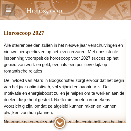
Horoscoop
Horoscoop 2027
Alle sterrenbeelden zullen in het nieuwe jaar verschuivingen en
nieuwe perspectieven op het leven ervaren. Met consistente
inspanning voorspelt de horoscoop voor 2027 succes op het
gebied van werk en geld, evenals een positieve kijk op
romantische relaties.
De invloed van Mars in Boogschutter zorgt ervoor dat het begin
van het jaar optimistisch, vol vrijheid en avontuur is. De
motivatie en energieboost zullen je helpen om te werken aan de
doelen die je hebt gesteld. Niettemin moeten vuurtekens
voorzichtig zijn, omdat ze afgeleid kunnen raken en kunnen
afwijken van hun plannen.
Naarmate de energie stabiliseert, zal de eerste helft van het jaar
perfect zijn voor zaken, werk en studie. Je zult geleidelijk