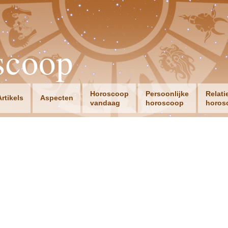
scoop
Horoscoop
Persoonlijke
Relati
Artikels
Aspecten
vandaag
horoscoop
horos