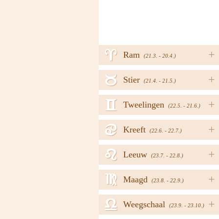
a
+
Ram
(21.3. - 20.4.)
b
+
Stier
(21.4. - 21.5.)
c
+
Tweelingen
(22.5. - 21.6.)
d
+
Kreeft
(22.6. - 22.7.)
e
+
Leeuw
(23.7. - 22.8.)
f
+
Maagd
(23.8. - 22.9.)
g
+
Weegschaal
(23.9. - 23.10.)