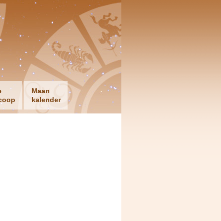
e
Maan
coop
kalender