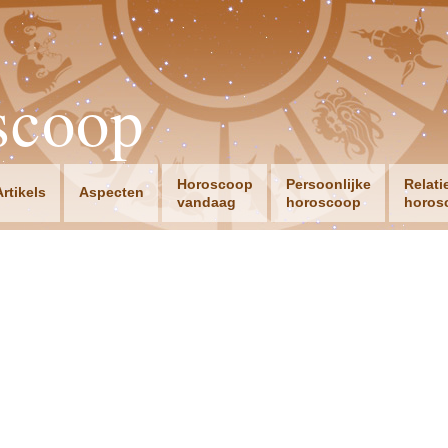
scoop
Horoscoop
Persoonlijke
Relati
Artikels
Aspecten
vandaag
horoscoop
horos