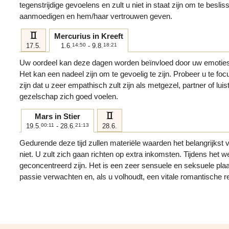
tegenstrijdige gevoelens en zult u niet in staat zijn om te beslis
aanmoedigen en hem/haar vertrouwen geven.
c
Mercurius in Kreeft
17.5.
1.6.
14:50
- 9.8.
18:21
Uw oordeel kan deze dagen worden beïnvloed door uw emoties
Het kan een nadeel zijn om te gevoelig te zijn. Probeer u te foc
zijn dat u zeer empathisch zult zijn als metgezel, partner of lu
gezelschap zich goed voelen.
c
Mars in Stier
19.5.
00:11
- 28.6.
21:13
28.6.
Gedurende deze tijd zullen materiële waarden het belangrijkst vo
niet. U zult zich gaan richten op extra inkomsten. Tijdens het w
geconcentreerd zijn. Het is een zeer sensuele en seksuele pla
passie verwachten en, als u volhoudt, een vitale romantische re