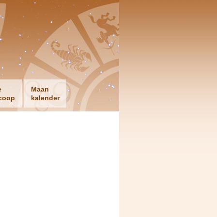
e
Maan
coop
kalender