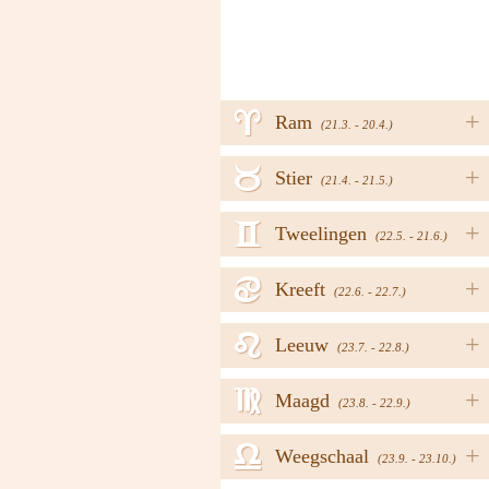
a
+
Ram
(21.3. - 20.4.)
b
+
Stier
(21.4. - 21.5.)
c
+
Tweelingen
(22.5. - 21.6.)
d
+
Kreeft
(22.6. - 22.7.)
e
+
Leeuw
(23.7. - 22.8.)
f
+
Maagd
(23.8. - 22.9.)
g
+
Weegschaal
(23.9. - 23.10.)