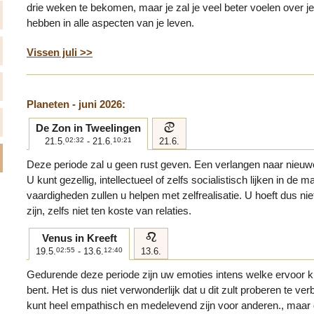
drie weken te bekomen, maar je zal je veel beter voelen over je z
hebben in alle aspecten van je leven.
Vissen juli >>
Planeten - juni 2026:
d
De Zon in Tweelingen
21.5.
02:32
- 21.6.
10:21
21.6.
Deze periode zal u geen rust geven. Een verlangen naar nieuw
U kunt gezellig, intellectueel of zelfs socialistisch lijken in de
vaardigheden zullen u helpen met zelfrealisatie. U hoeft dus niet
zijn, zelfs niet ten koste van relaties.
e
Venus in Kreeft
19.5.
02:55
- 13.6.
12:40
13.6.
Gedurende deze periode zijn uw emoties intens welke ervoor 
bent. Het is dus niet verwonderlijk dat u dit zult proberen te v
kunt heel empathisch en medelevend zijn voor anderen., maar 