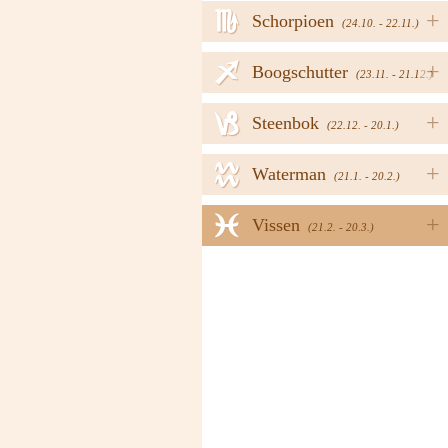
h
+
Schorpioen
(24.10. - 22.11.)
i
+
Boogschutter
(23.11. - 21.12.)
j
+
Steenbok
(22.12. - 20.1.)
k
+
Waterman
(21.1. - 20.2.)
l
+
Vissen
(21.2. - 20.3.)