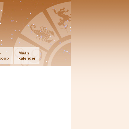
e
Maan
coop
kalender