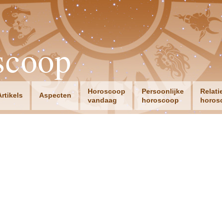
scoop
Horoscoop
Persoonlijke
Relati
Artikels
Aspecten
vandaag
horoscoop
horos