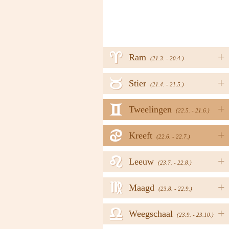
a
+
Ram
(21.3. - 20.4.)
b
+
Stier
(21.4. - 21.5.)
c
+
Tweelingen
(22.5. - 21.6.)
d
+
Kreeft
(22.6. - 22.7.)
e
+
Leeuw
(23.7. - 22.8.)
f
+
Maagd
(23.8. - 22.9.)
g
+
Weegschaal
(23.9. - 23.10.)