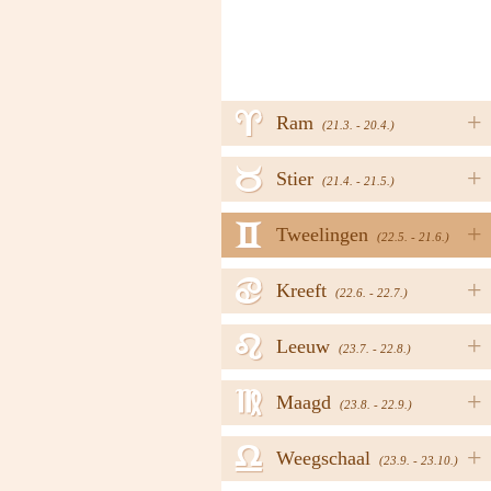
a
+
Ram
(21.3. - 20.4.)
b
+
Stier
(21.4. - 21.5.)
c
+
Tweelingen
(22.5. - 21.6.)
d
+
Kreeft
(22.6. - 22.7.)
e
+
Leeuw
(23.7. - 22.8.)
f
+
Maagd
(23.8. - 22.9.)
g
+
Weegschaal
(23.9. - 23.10.)