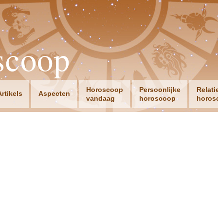
scoop
Horoscoop
Persoonlijke
Relati
Artikels
Aspecten
vandaag
horoscoop
horos