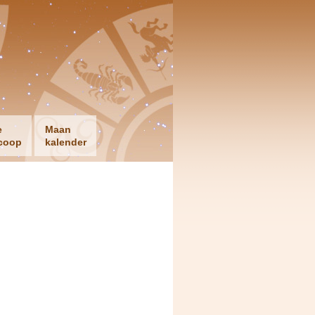
e
Maan
coop
kalender