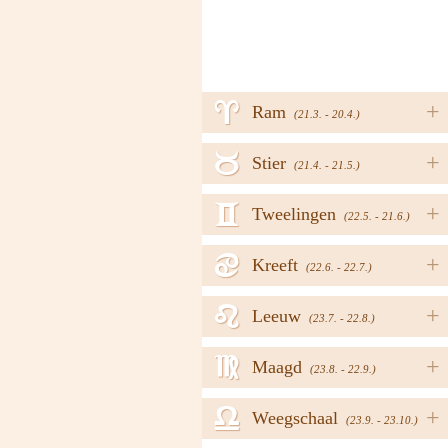
a
+
Ram
(21.3. - 20.4.)
b
+
Stier
(21.4. - 21.5.)
c
+
Tweelingen
(22.5. - 21.6.)
d
+
Kreeft
(22.6. - 22.7.)
e
+
Leeuw
(23.7. - 22.8.)
f
+
Maagd
(23.8. - 22.9.)
g
+
Weegschaal
(23.9. - 23.10.)