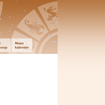
e
Maan
coop
kalender