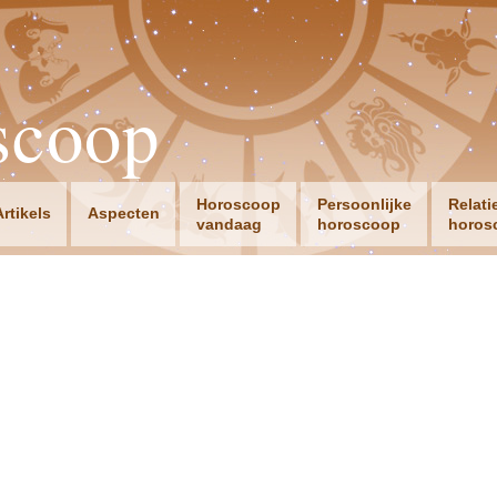
scoop
Horoscoop
Persoonlijke
Relati
Artikels
Aspecten
vandaag
horoscoop
horos