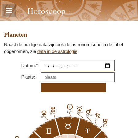
Horoscoop
Planeten
Naast de huidige data zijn ook de astronomische in de tabel
opgenomen, zie
data in de astrologie
Datum:*
Plaats:
A
C
H
E
D
03'
11°
45'
26°
18'
0°
G
42'
16°
48'
8°
11'
9°
I
b
16'
3°
a
c
9
10