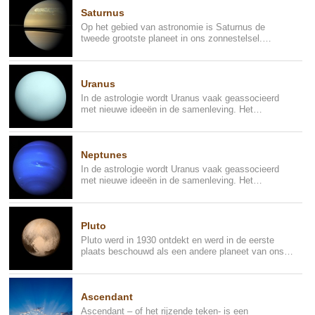
Saturnus
Op het gebied van astronomie is Saturnus de
tweede grootste planeet in ons zonnestelsel.
Dankzij de ringen wordt het ...
Uranus
In de astrologie wordt Uranus vaak geassocieerd
met nieuwe ideeën in de samenleving. Het
symboliseert ontdekkingen, u...
Neptunes
In de astrologie wordt Uranus vaak geassocieerd
met nieuwe ideeën in de samenleving. Het
symboliseert ontdekkingen, u...
Pluto
Pluto werd in 1930 ontdekt en werd in de eerste
plaats beschouwd als een andere planeet van ons
zonnestelsel, maar ui...
Ascendant
Ascendant – of het rijzende teken- is een