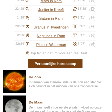
E
a
l
Mars in Ram
(
)
22n28'
F
d
18°58'
c
Jupiter in Kreeft
(
)
1n38'
G
a
9°11'
l
Saturn in Ram
(
)
20n03'
H
c
0°18'
b
Uranus in Tweelingen
(
)
0n05'
I
a
3°16'
l
Neptunes in Ram
(
)
22s54'
J
k
5°07'
j
Pluto in Waterman
(
)
K
typ tijd en datum voor een resultaat
Persoonlijke horoscoop
De Zon
In termen van sterrenkunde is de Zon een ster die
zich bevindt in het midden van ons zonnestelsel.
Het maakt het leve...
De Maan
De maan heeft in de eerste plaats invloed op onze
hart en ziel. In de astrologie stelt de Maan een