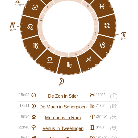
F
l
58'
18°
d
8
11
7
12
K
k
e
09'
14°
J
6
1
07'
5°
j
f
5
2
4
3
i
g
h
B
35'
7°
15n08'
A
b
11°03'
a
De Zon in Stier
(
)
18s11'
B
h
7°35'
f
De Maan in Schorpioen
(
)
8n34'
C
a
26°45'
l
Mercurius in Ram
(
)
22n40'
D
c
8°48'
b
Venus in Tweelingen
(
)
5n44'
16°42'