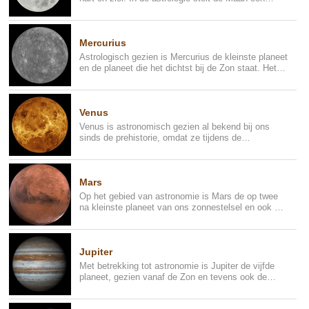
spiegel voor en is...
Mercurius
Astrologisch gezien is Mercurius de kleinste planeet
en de planeet die het dichtst bij de Zon staat. Het
beweegt zeer...
Venus
Venus is astronomisch gezien al bekend bij ons
sinds de prehistorie, omdat ze tijdens de
zonsondergang met het blote ...
Mars
Op het gebied van astronomie is Mars de op twee
na kleinste planeet van ons zonnestelsel en ook de
laatste van de zog...
Jupiter
Met betrekking tot astronomie is Jupiter de vijfde
planeet, gezien vanaf de Zon en tevens ook de
grootste planeet. He...