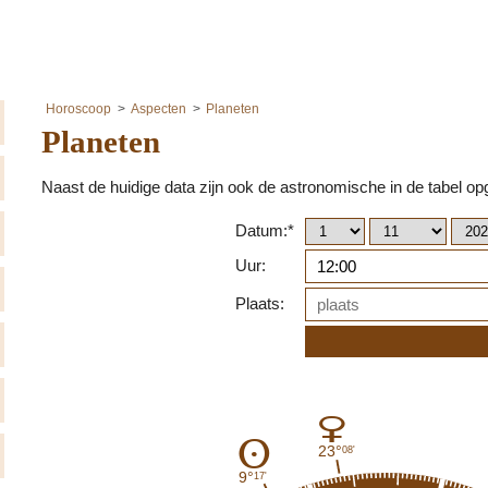
Horoscoop
Aspecten
Planeten
Planeten
Naast de huidige data zijn ook de astronomische in de tabel 
Datum:*
Uur:
Plaats:
D
A
23°
08'
9°
17'