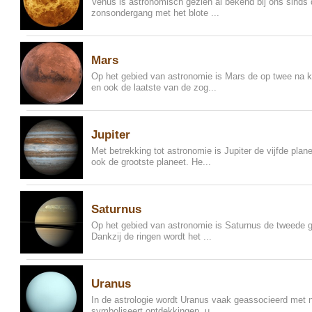
Venus is astronomisch gezien al bekend bij ons sinds d
zonsondergang met het blote ...
Mars
Op het gebied van astronomie is Mars de op twee na k
en ook de laatste van de zog...
Jupiter
Met betrekking tot astronomie is Jupiter de vijfde pla
ook de grootste planeet. He...
Saturnus
Op het gebied van astronomie is Saturnus de tweede gr
Dankzij de ringen wordt het ...
Uranus
In de astrologie wordt Uranus vaak geassocieerd met 
symboliseert ontdekkingen, u...