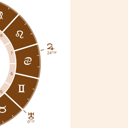
f
e
8
F
24°
58'
7
d
6
c
5
b
H
0°
15'