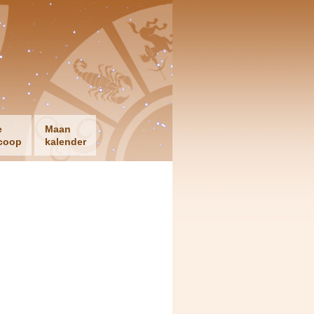
e
Maan
coop
kalender