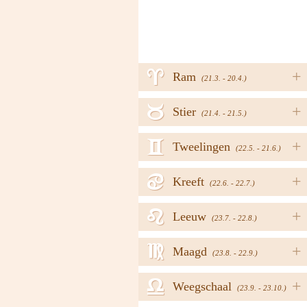
a
+
Ram
(21.3. - 20.4.)
b
+
Stier
(21.4. - 21.5.)
c
+
Tweelingen
(22.5. - 21.6.)
d
+
Kreeft
(22.6. - 22.7.)
e
+
Leeuw
(23.7. - 22.8.)
f
+
Maagd
(23.8. - 22.9.)
g
+
Weegschaal
(23.9. - 23.10.)