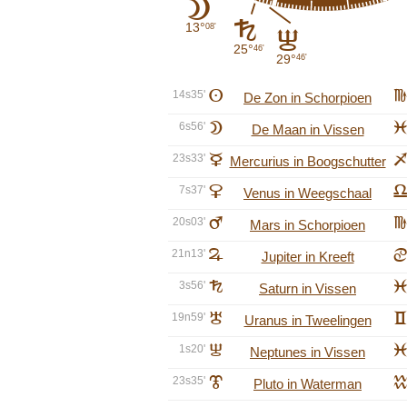
B
G
13°
08'
I
25°
46'
29°
46'
14s35'
A
h
De Zon in Schorpioen
6s56'
B
l
De Maan in Vissen
23s33'
C
i
Mercurius in Boogschutter
7s37'
D
g
Venus in Weegschaal
20s03'
E
h
Mars in Schorpioen
21n13'
F
d
Jupiter in Kreeft
3s56'
G
l
Saturn in Vissen
19n59'
H
c
Uranus in Tweelingen
1s20'
I
l
Neptunes in Vissen
23s35'
J
k
Pluto in Waterman