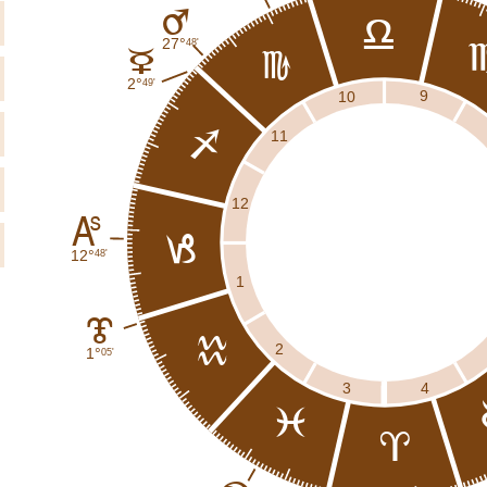
E
g
27°
48'
C
h
2°
49'
9
10
11
i
12
K
j
12°
48'
1
J
k
2
1°
05'
4
3
l
a