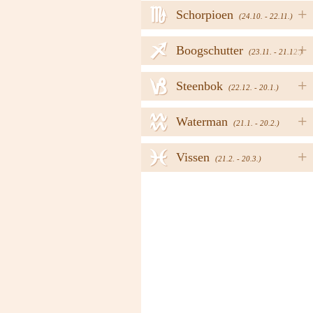
h
+
Schorpioen
(24.10. - 22.11.)
i
+
Boogschutter
(23.11. - 21.12.)
j
+
Steenbok
(22.12. - 20.1.)
k
+
Waterman
(21.1. - 20.2.)
l
+
Vissen
(21.2. - 20.3.)