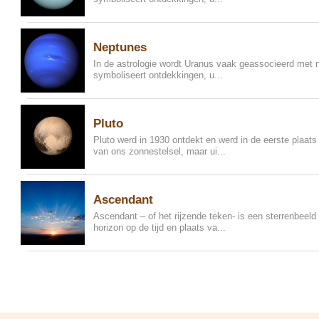
Neptunes
In de astrologie wordt Uranus vaak geassocieerd met 
symboliseert ontdekkingen, u...
Pluto
Pluto werd in 1930 ontdekt en werd in de eerste plaat
van ons zonnestelsel, maar ui...
Ascendant
Ascendant – of het rijzende teken- is een sterrenbeeld
horizon op de tijd en plaats va...