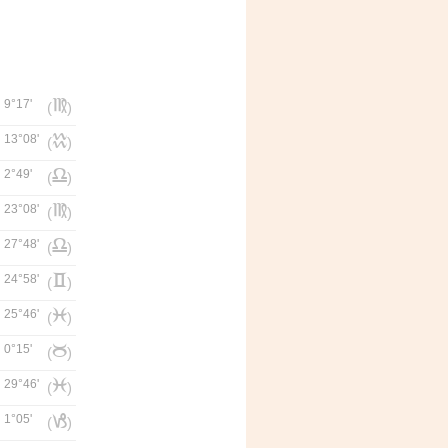
9°17'
f
(
)
13°08'
k
(
)
2°49'
g
(
)
23°08'
f
(
)
27°48'
g
(
)
24°58'
c
(
)
25°46'
l
(
)
0°15'
b
(
)
29°46'
l
(
)
1°05'
j
(
)