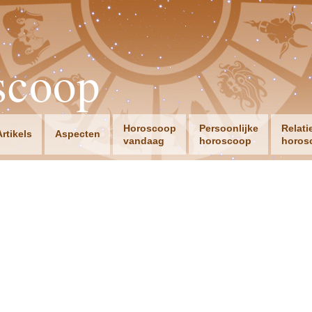
scoop
Horoscoop
Persoonlijke
Relati
Artikels
Aspecten
vandaag
horoscoop
horos